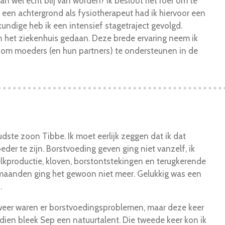
dan wel echt blij van worden?
Ik besloot het roer om te
 een achtergrond als fysiotherapeut had ik hiervoor een
kundige heb ik een intensief stagetraject gevolgd.
in het ziekenhuis gedaan. Deze brede ervaring neem ik
g om
moeders
(en hun partners) te ondersteunen in de
ste zoon Tibbe. Ik moet eerlijk zeggen dat ik dat
der te zijn. Borstvoeding geven ging niet vanzelf, ik
lkproductie, kloven, borstontstekingen en terugkerende
l maanden ging het gewoon niet meer. Gelukkig was een
.
weer waren er borstvoedingsproblemen, maar deze keer
dien bleek Sep een natuurtalent. Die tweede keer kon ik