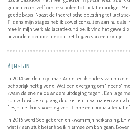
paste daardoor niet meer goed bij mij. Maar waar zou ik 
gooien en mijzelf om te scholen tot lactatiekundige. Met
goede basis. Naast de theoretische opleiding tot lactatie
Tijdens mijn stages heb ik zowel consulten aan huis als 
mee in mijn werk als lactatiekundige. Ik vind het geweldi
bijzondere periode rondom het krijgen van een kindje.
Mijn gezin
In 2014 werden mijn man Andor en ik ouders van onze oud
behoorlijk heftig vond. Wat een overgang om "ineens" moe
kwam de ene na de andere uitdaging tegen... Een lage me
spruw. Ik wilde zo graag doorzetten, maar na een aanta
flesje met kunstvoeding voor Tibbe een prima alternatief
In 2016 werd Sep geboren en kwam mijn herkansing. En 
wist ik een stuk beter hoe ik hiermee om kon gaan. Boven