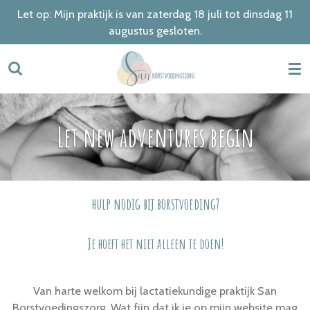
Let op: Mijn praktijk is van zaterdag 18 juli tot dinsdag 11
Ga
augustus gesloten.
direct
naar
de
hoofdinhoud
Let new adventures begin
hulp nodig bij borstvoeding?
Je hoeft het niet alleen te doen!
Van harte welkom bij lactatiekundige praktijk San
Borstvoedingszorg. Wat fijn dat ik je op mijn website mag