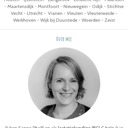
- Maartensdijk - Montfoort - Nieuwegein - Odijk - Stichtse
Vecht - Utrecht - Vianen - Vleuten - Vleuterweide -
Werkhoven - Wijk bij Duurstede - Woerden - Zeist
Over mij
Ik ben Sanne Phaff en als
lactatiekundige IBCLC
help ik je