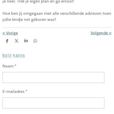
je neer. Trek je eigen plan en ga ervoor!
Hoe ben jij omgegaan met alle verschillende adviezen toen
jullie kindje net geboren was?
«
Vorige
Volgende
»
D
D
S
D
E
E
H
E
L
E
A
L
Reactie plaatsen
E
L
R
E
N
E
N
Naam *
E-mailadres *