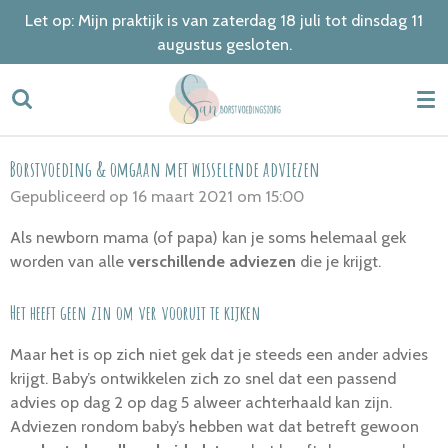
Let op: Mijn praktijk is van zaterdag 18 juli tot dinsdag 11
Ga
augustus gesloten.
direct
naar
de
hoofdinhoud
Borstvoeding & omgaan met wisselende adviezen
Gepubliceerd op 16 maart 2021 om 15:00
Als newborn mama (of papa) kan je soms helemaal gek
worden van alle
verschillende adviezen
die je krijgt.
Het heeft geen zin om ver vooruit te kijken
Maar het is op zich niet gek dat je steeds een ander advies
krijgt. Baby’s ontwikkelen zich zo snel dat een passend
advies op dag 2 op dag 5 alweer achterhaald kan zijn.
Adviezen rondom baby’s hebben wat dat betreft gewoon