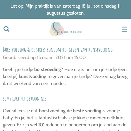
Let op: Mijn praktijk is van zaterdag 18 juli tot dinsdag 11
Ga
augustus gesloten.
direct
naar
de
hoofdinhoud
Borstvoeding & de stress rondom het geven van kunstvoeding
Gepubliceerd op 15 maart 2021 om 15:00
Geef jij je kindje
borstvoeding
? Hoe erg is het om je kindje (een
keertje)
kunstvoeding
te geven aan je kindje? Deze vraag kreeg
ik dit weekend van een moeder.
soms lukt het gewoon niet
Overal lees je dat
borstvoeding de beste voeding
is voor je
baby. En ja, het is fantastisch als je je kindje moedermelk kunt
geven. Er zijn wel 101 redenen te benoemen om je kind aan de