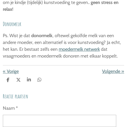
om je kindje (tijdelijk) kunstvoeding te geven..
geen stress en
relax
!
Donormelk
Ps. Wist je dat
donormelk
, oftewel gekolfde melk van een
andere moeder, een alternatief is voor kunstvoeding? Ja echt,
het kan. Er bestaat zelfs een
moedermelk netwerk
dat
vraagmoeders en moedermelk donoren met elkaar koppelt.
«
Vorige
Volgende
»
D
D
S
D
E
E
H
E
L
E
A
L
Reactie plaatsen
E
L
R
E
N
E
N
Naam *