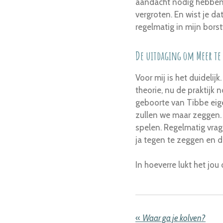
aandacht nodig hebben
vergroten. En wist je da
regelmatig in mijn bors
De uitdaging om Meer te
Voor mij is het duidelij
theorie, nu de praktijk 
geboorte van Tibbe eige
zullen we maar zeggen. 
spelen. Regelmatig vrag
ja tegen te zeggen en da
In hoeverre lukt het jo
«
Waar ga je kolven?