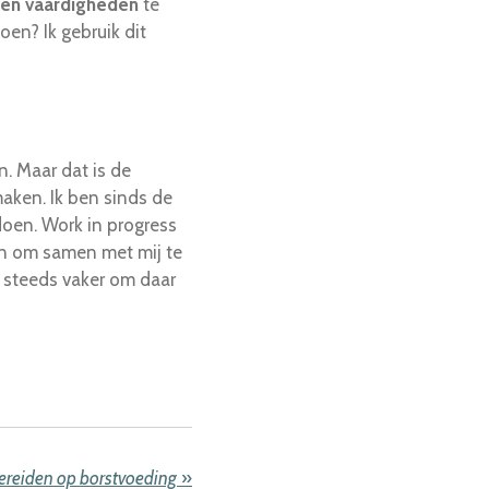
gen vaardigheden
te
oen? Ik gebruik dit
n. Maar dat is de
 maken. Ik ben sinds de
doen. Work in progress
den om samen met mij te
g steeds vaker om daar
ereiden op borstvoeding
»