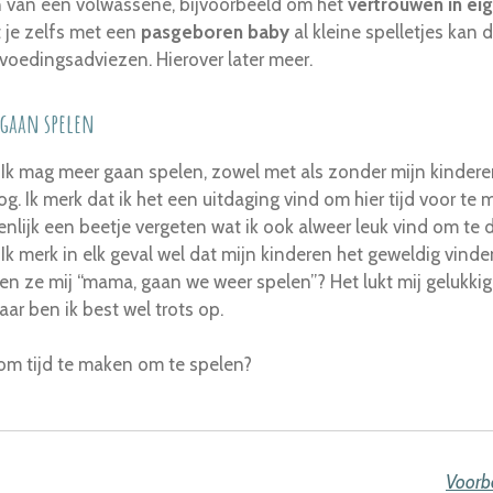
 van een volwassene, bijvoorbeeld om het
vertrouwen in ei
t je zelfs met een
pasgeboren baby
al kleine spelletjes kan d
tvoedingsadviezen. Hierover later meer.
 gaan spelen
k. Ik mag meer gaan spelen, zowel met als zonder mijn kindere
nog. Ik merk dat ik het een uitdaging vind om hier tijd voor te
nlijk een beetje vergeten wat ik ook alweer leuk vind om te 
Ik merk in elk geval wel dat mijn kinderen het geweldig vin
en ze mij “mama, gaan we weer spelen”? Het lukt mij gelukki
ar ben ik best wel trots op.
u om tijd te maken om te spelen?
Voorb