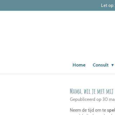
Let op:
Ga
direct
naar
de
hoofdinhoud
Home
Consult
Mama, wil je met mij 
Gepubliceerd op 30 ma
Neem de tijd om te
spe