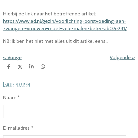
Hierbij de link naar het betreffende artikel:
https://www.ad.nl/gezin/voorlichting-borstvoeding-aan-
zwangere-vrouwen-moet-vele-malen-beter~ab07e231/
NB: Ik ben het niet met alles uit dit artikel eens...
«
Vorige
Volgende
»
D
D
S
D
E
E
H
E
L
E
A
L
Reactie plaatsen
E
L
R
E
N
E
N
Naam *
E-mailadres *